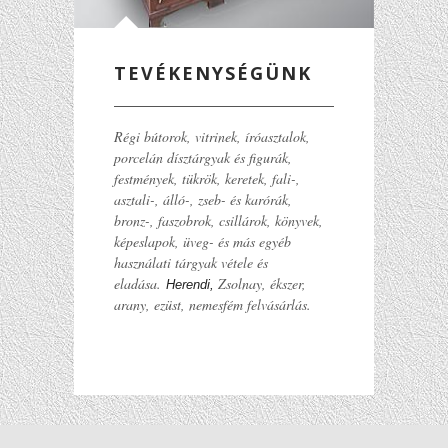
TEVÉKENYSÉGÜNK
Régi bútorok, vitrinek, íróasztalok,
porcelán dísztárgyak és figurák,
festmények, tükrök, keretek, fali-,
asztali-, álló-, zseb- és karórák,
bronz-, faszobrok, csillárok, könyvek,
képeslapok, üveg- és más egyéb
használati tárgyak vétele és
eladása.
Zsolnay, ékszer,
Herendi,
arany, ezüst, nemesfém felvásárlás.