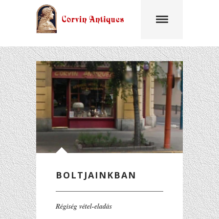
Ugrás a tartalomra
BOLTJAINKBAN
Régiség vétel-eladás