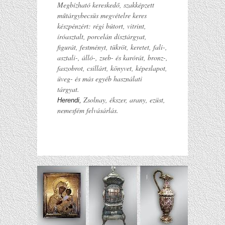
Megbízható kereskedő, szakképzett
műtárgybecsüs megvételre keres
készpénzért: régi bútort, vitrint,
íróasztalt, porcelán dísztárgyat,
figurát, festményt, tükröt, keretet, fali-,
asztali-, álló-, zseb- és karórát, bronz-,
faszobrot, csillárt, könyvet, képeslapot,
üveg- és más egyéb használati
tárgyat.
Zsolnay, ékszer, arany, ezüst,
Herendi,
nemesfém felvásárlás.