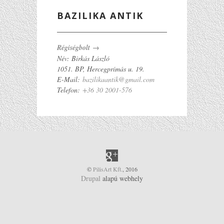
BAZILIKA ANTIK
Régiségbolt →
Név: Birkás László
1051. BP, Hercegprímás u. 19.
E-Mail:
bazilikaantik@gmail.com
Telefon:
+36 30 2001-576
SOCIAL NETWORKS LINKS
©
PilisArt Kft.
, 2016
Drupal
alapú webhely